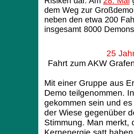
Risiken dar. Am
28. Mai
g
dem Weg zur Großdemons
neben den etwa 200 Fah
insgesamt 8000 Demons
25 Jah
Fahrt zum AKW Grafenr
Mit einer Gruppe aus E
Demo teilgenommen. In
gekommen sein und es w
der Wiese gegenüber de
Stimmung. Man merkt, d
Kernenergie satt haben