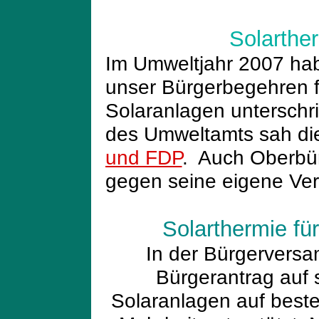
Solarthe
Im Umweltjahr 2007 ha
unser Bürgerbegehren fü
Solaranlagen unterschri
des Umweltamts sah die
und FDP
. Auch Oberbür
gegen seine eigene Ver
Solarth
ermie fü
In der Bürg
erversa
Bürgerantrag auf 
Solaranlagen auf bes