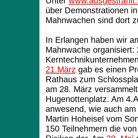
Unter
www.ausgestrahlt
über Demonstrationen in
Mahnwachen sind dort zu
In Erlangen
h
aben
wir 
Mahnwache organisiert:
Kerntechnikunternehmen
21.März
gab es einen Pr
Rathaus zum Schlosspla
am 28. März versammelt
Hugenottenplatz. Am 4.A
anwesend, wie auch a
Martin Hoheisel vom Son
150 Teilnehmern die vo