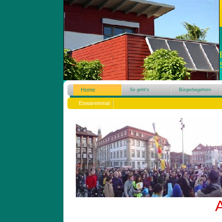
Home
So geht's
Bürgerbegehren
Eswareinmal
A